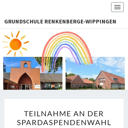
Skip
Togg
to
navig
content
GRUNDSCHULE RENKENBERGE-WIPPINGEN
GRUNDS
RENKENB
WIPPI
TEILNAHME
TEILNAHME AN DER
AN
SPARDASPENDENWAHL
DER