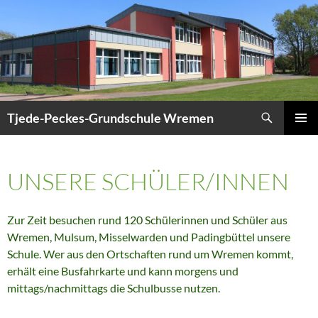
Zum
Inhalt
springen
Suchen
Tjede-Peckes-Grundschule Wremen
PRIMÄR
MENÜ
UNSERE SCHÜLER/INNEN
Zur Zeit besuchen rund 120 Schülerinnen und Schüler aus
Wremen, Mulsum, Misselwarden und Padingbüttel unsere
Schule. Wer aus den Ortschaften rund um Wremen kommt,
erhält eine Busfahrkarte und kann morgens und
mittags/nachmittags die Schulbusse nutzen.