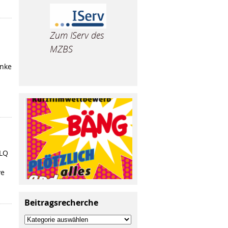
Zum IServ des
MZBS
änke
NLQ
ve
Beitragsrecherche
Beitragsrecherche