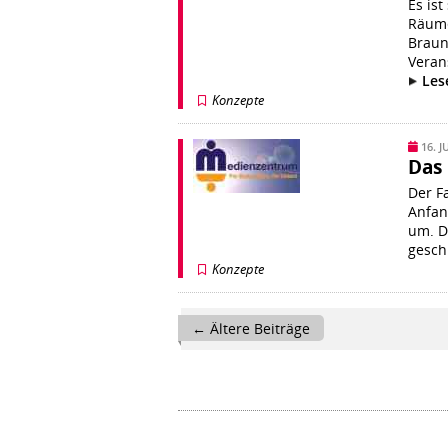
Es is
Räume
Braun
Veran
Les
Konzepte
16. J
Das
Der F
Anfan
um. D
gesch
Konzepte
Beitragsnavigation
←
Ältere Beiträge