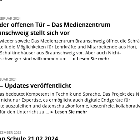
FEBRUAR 2024
 der offenen Tür – Das Medienzentrum
nschweig stellt sich vor
t wieder soweit: Das Medienzentrum Braunschweig öffnet die Schr
tellt die Möglichkeiten für Lehrkräfte und Mitarbeitende aus Hort,
, Schulkindhäuser aus Braunschweig vor. Aber auch Nicht-
schweiger sind willkommen um …
Lesen Sie mehr
ANUAR 2024
 – Updates veröffentlicht
 das bedeutet Kompetent in Technik und Sprache. Das Projekt des 
 nicht nur Expertise, es ermöglicht auch digitale Endgeräte für
kte auszuleihen und datenschutzkonforme, kostenfreie, kollaborati
 für den Unterricht zu …
Lesen Sie mehr
EZEMBER 2023
on Schule 21.02.2024