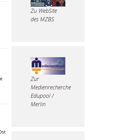
Zu WebSite
des MZBS
n
Zur
ie
Medienrecherche
Edupool /
Merlin
Ost