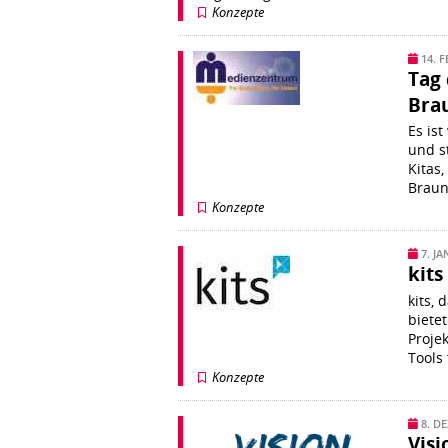
Konzepte
14. 
Tag
Brau
Es is
und s
Kitas
Braun
Konzepte
7. J
kits
kits,
bietet
Proje
Tools
Konzepte
8. D
Visi