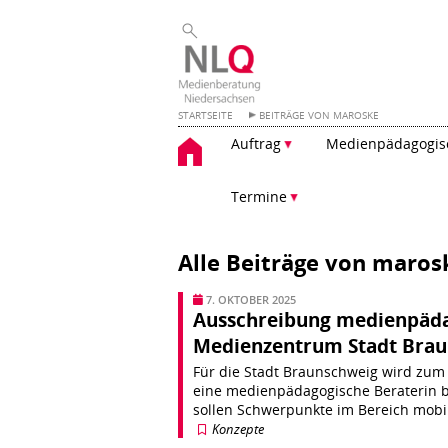
STARTSEITE
BEITRÄGE VON MAROSKE
Zum
Auftrag
Medienpädagogisc
Inhalt
springen
Termine
Alle Beiträge von
maros
7. OKTOBER 2025
Ausschreibung medienpäda
Medienzentrum Stadt Bra
Für die Stadt Braunschweig wird zum 
eine medienpädagogische Beraterin 
sollen Schwerpunkte im Bereich mob
Konzepte