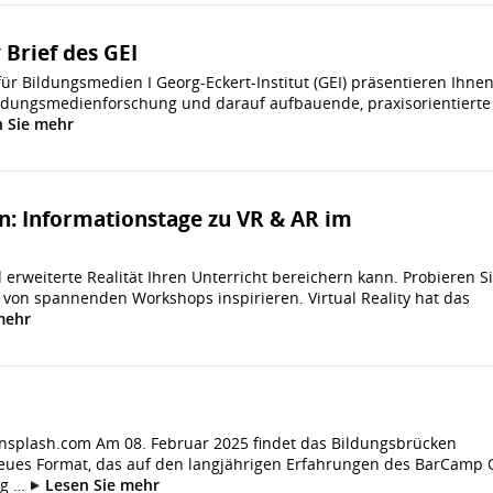
y Brief des GEI
s für Bildungsmedien I Georg-Eckert-Institut (GEI) präsentieren Ihne
ildungsmedienforschung und darauf aufbauende, praxisorientierte
 Sie mehr
n: Informationstage zu VR & AR im
 erweiterte Realität Ihren Unterricht bereichern kann. Probieren S
 von spannenden Workshops inspirieren. Virtual Reality hat das
mehr
/ unsplash.com Am 08. Februar 2025 findet das Bildungsbrücken
neues Format, das auf den langjährigen Erfahrungen des BarCamp 
ng …
Lesen Sie mehr