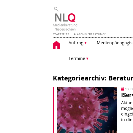
STARTSEITE
ARCHIV "BERATUNG"
Zum
Auftrag
Medienpädagogisc
Inhalt
springen
Termine
Kategoriearchiv: Beratu
13. 
ISer
Aktuel
mögli
einge
in di