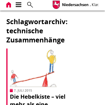
Zum
Inhalt
springen
Schlagwortarchiv:
technische
Zusammenhänge
7. JULI 2015
Die Hebelkiste – viel
mehr als eine