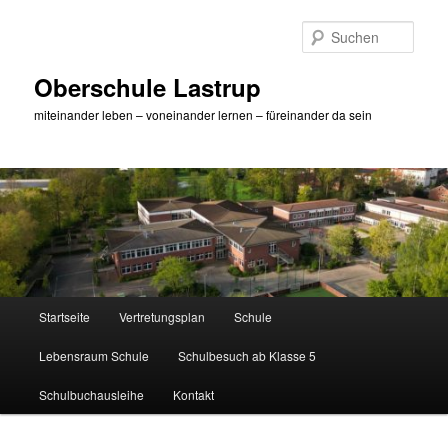
Zum
Zum
primären
sekundären
Such
Inhalt
Inhalt
springen
springen
Oberschule Lastrup
miteinander leben – voneinander lernen – füreinander da sein
Hauptmenü
Startseite
Vertretungsplan
Schule
Lebensraum Schule
Schulbesuch ab Klasse 5
Schulbuchausleihe
Kontakt