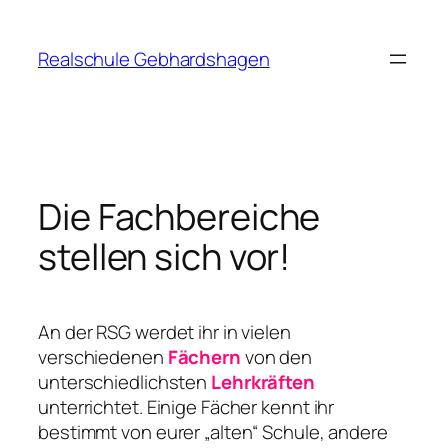
Zum
Inhalt
Realschule Gebhardshagen
springen
Die Fachbereiche
stellen sich vor!
An der RSG werdet ihr in vielen
verschiedenen
F
äc
hern
von den
unterschiedlichsten
Lehrkräften
unterrichtet. Einige Fächer kennt ihr
bestimmt von eurer „alten“ Schule, andere