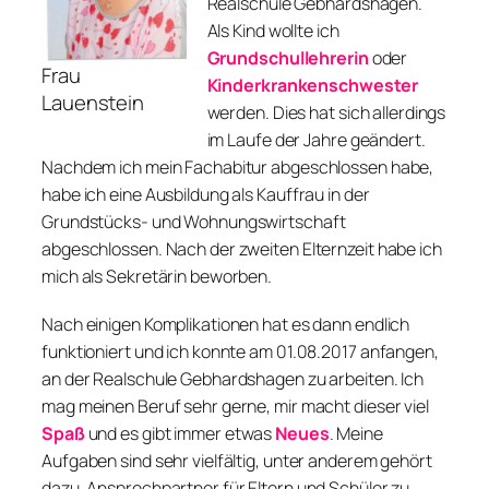
Realschule Gebhardshagen.
Als Kind wollte ich
Grundschullehrerin
oder
Frau
Kinderkrankenschwester
Lauenstein
werden. Dies hat sich allerdings
im Laufe der Jahre geändert.
Nachdem ich mein Fachabitur abgeschlossen habe,
habe ich eine Ausbildung als Kauffrau in der
Grundstücks- und Wohnungswirtschaft
abgeschlossen. Nach der zweiten Elternzeit habe ich
mich als Sekretärin beworben.
Nach einigen Komplikationen hat es dann endlich
funktioniert und ich konnte am 01.08.2017 anfangen,
an der Realschule Gebhardshagen zu arbeiten. Ich
mag meinen Beruf sehr gerne, mir macht dieser viel
Spaß
und es gibt immer etwas
Neues
. Meine
Aufgaben sind sehr vielfältig, unter anderem gehört
dazu, Ansprechpartner für Eltern und Schüler zu