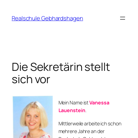
Zum
Inhalt
Realschule Gebhardshagen
springen
Die Sekretärin stellt
sich vor
Mein Name ist
Vanessa
Lauenstein
.
Mittlerweile arbeite ich schon
mehrere Jahre an der