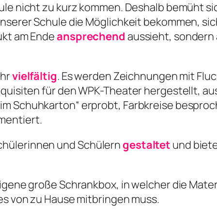
ule nicht zu kurz kommen. Deshalb bemüht si
unserer Schule die Möglichkeit bekommen, sic
dukt am Ende
ansprechend
aussieht, sondern
ehr
vielfältig
. Es werden Zeichnungen mit Fluc
equisiten für den WPK-Theater hergestellt, a
m Schuhkarton“ erprobt, Farbkreise besproche
mentiert.
chülerinnen und Schülern
gestaltet
und biet
eigene große Schrankbox, in welcher die Mat
les von zu Hause mitbringen muss.