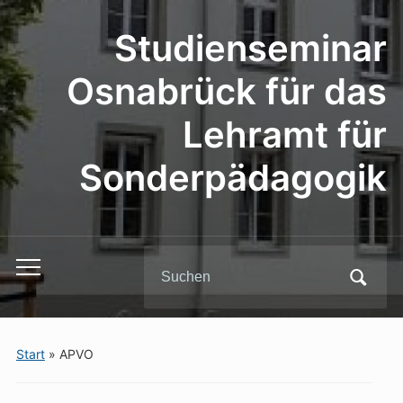
Studienseminar
Osnabrück für das
Lehramt für
Sonderpädagogik
Search
Toggle
for:
mobile
menu
Start
»
APVO