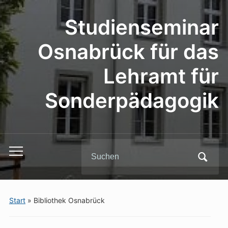
Studienseminar
Osnabrück für das
Lehramt für
Sonderpädagogik
Search
Toggle
for:
mobile
menu
Start
»
Bibliothek Osnabrück