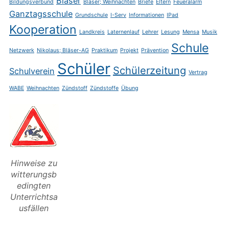
Bläser
Bildungsverbund
Bläser; Weihnachten
Briefe
Eltern
Feueralarm
Ganztagsschule
Grundschule
I-Serv
Informationen
IPad
Kooperation
Landkreis
Laternenlauf
Lehrer
Lesung
Mensa
Musik
Schule
Netzwerk
Nikolaus; Bläser-AG
Praktikum
Projekt
Prävention
Schüler
Schülerzeitung
Schulverein
Vertrag
WABE
Weihnachten
Zündstoff
Zündstoffe
Übung
Hinweise zu
witterungsb
edingten
Unterrichtsa
usfällen