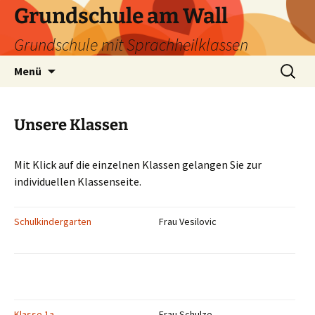
Zum
Grundschule am Wall
Inhalt
Grundschule mit Sprachheilklassen
springen
Suchen
Menü
nach:
Unsere Klassen
Mit Klick auf die einzelnen Klassen gelangen Sie zur
individuellen Klassenseite.
Schulkindergarten
Frau Vesilovic
Klasse 1a
Frau Schulze