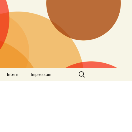
Suchen
Intern
Impressum
nach:
n
Mathe_intern
Deutsch_Intern
Sachunterricht_intern
AV / SV_Intern