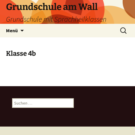
Zum
Grundschule am Wall
Inhalt
Grundschule mit Sprachheilklassen
springen
Suchen
Menü
nach:
Klasse 4b
Suchen
nach: