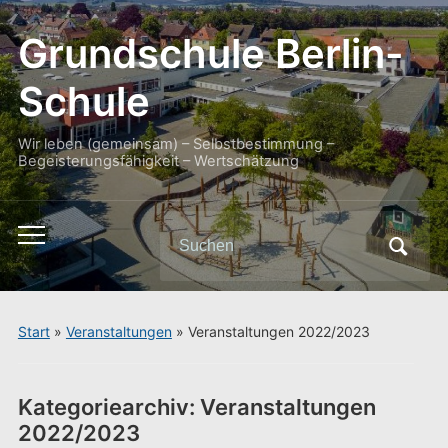
Grundschule Berlin-
Schule
Wir leben (gemeinsam) – Selbstbestimmung –
Begeisterungsfähigkeit – Wertschätzung
Search
Toggle
for:
mobile
menu
Start
»
Veranstaltungen
» Veranstaltungen 2022/2023
Kategoriearchiv:
Veranstaltungen
2022/2023