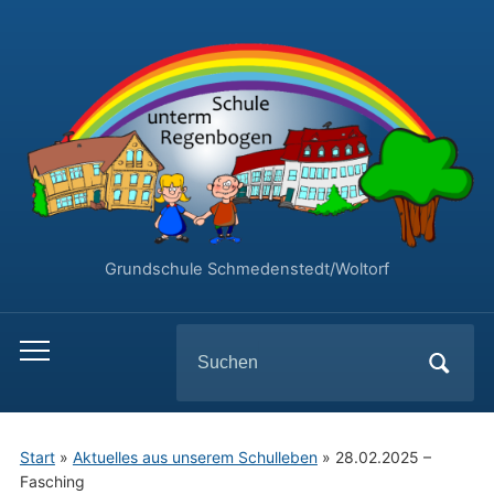
Grundschule Schmedenstedt/Woltorf
Search
Toggle
for:
mobile
menu
Start
»
Aktuelles aus unserem Schulleben
»
28.02.2025 –
Fasching