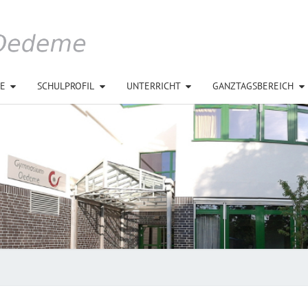
E
SCHULPROFIL
UNTERRICHT
GANZTAGSBEREICH
GYMN
OED
LÜN
DAS