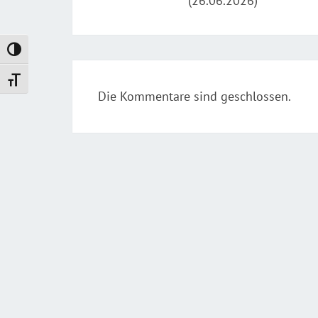
(26.06.2026)
Umschalten auf hohe Kontraste
Schrift vergrößern
Die Kommentare sind geschlossen.