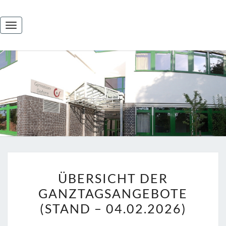
Skip
to
Toggle
content
navigation
GYMNASI
OEDEME
LÜNEBU
ÜBERSICHT
ÜBERSICHT DER
DER
GANZTAGSANGEBOTE
GANZTAGSANGEBOTE
(STAND – 04.02.2026)
(STAND
–