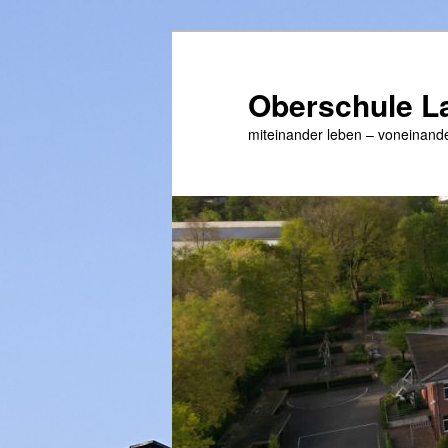
Zum
primären
Inhalt
Oberschule L
springen
miteinander leben – voneinande