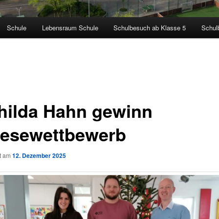
Schule
Lebensraum Schule
Schulbesuch ab Klasse 5
Schul
hilda Hahn gewinn
lesewettbewerb
ht am
12. Dezember 2025