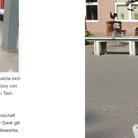
etzte sich
 Jury von
n Text
inschaft
 Dank gilt
ttbewerbs.