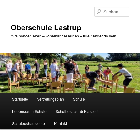
Zum
primären
Such
Inhalt
springen
Oberschule Lastrup
miteinander leben – voneinander lernen – füreinander da sein
Hauptmenü
Startseite
Vertretungsplan
Schule
Lebensraum Schule
Schulbesuch ab Klasse 5
Schulbuchausleihe
Kontakt