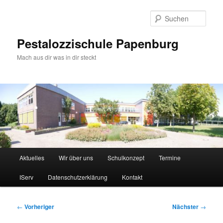
Zum
primären
Such
Inhalt
springen
Pestalozzischule Papenburg
Mach aus dir was in dir steckt
Hauptmenü
Aktuelles
Wir über uns
Schulkonzept
Termine
IServ
Datenschutzerklärung
Kontakt
Beitragsnavigation
←
Vorheriger
Nächster
→