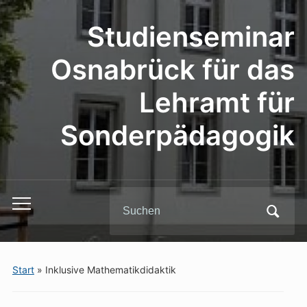
Studienseminar
Osnabrück für das
Lehramt für
Sonderpädagogik
Search
Toggle
for:
mobile
menu
Start
»
Inklusive Mathematikdidaktik