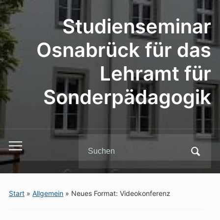
Studienseminar
Osnabrück für das
Lehramt für
Sonderpädagogik
Search
Toggle
for:
mobile
menu
Start
»
Allgemein
»
Neues Format: Videokonferenz