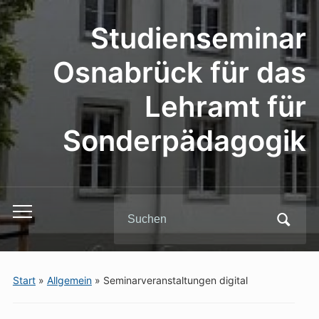
Studienseminar
Osnabrück für das
Lehramt für
Sonderpädagogik
Search
Toggle
for:
mobile
menu
Start
»
Allgemein
»
Seminarveranstaltungen digital