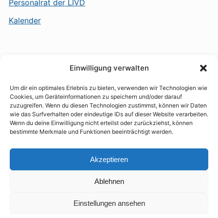
Personalrat der LIVD
Kalender
Einwilligung verwalten
Um dir ein optimales Erlebnis zu bieten, verwenden wir Technologien wie
Cookies, um Geräteinformationen zu speichern und/oder darauf
Datenschutzerklärung und Haftungsausschluss
zuzugreifen. Wenn du diesen Technologien zustimmst, können wir Daten
wie das Surfverhalten oder eindeutige IDs auf dieser Website verarbeiten.
Wenn du deine Einwilligung nicht erteilst oder zurückziehst, können
bestimmte Merkmale und Funktionen beeinträchtigt werden.
Impressum
Akzeptieren
Ablehnen
Kalender
IServ
Einstellungen ansehen
Präsentiert von
WordPress
/ Academica WordPress-Theme von