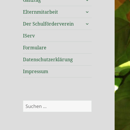
Ganztag
öffnen
untermenü
Elternmitarbeit
öffnen
untermenü
Der Schulförderverein
öffnen
IServ
Formulare
Datenschutzerklärung
Impressum
Suchen
nach: