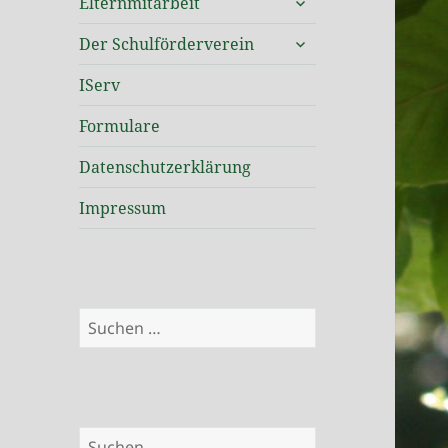
Elternmitarbeit
öffnen
untermenü
Der Schulförderverein
öffnen
IServ
Formulare
Datenschutzerklärung
Impressum
Suchen
nach:
Suchen