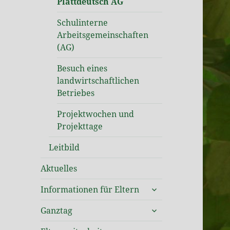
Plattdeutsch AG
Schulinterne
Arbeitsgemeinschaften
(AG)
Besuch eines
landwirtschaftlichen
Betriebes
Projektwochen und
Projekttage
Leitbild
Aktuelles
untermenü
Informationen für Eltern
öffnen
untermenü
Ganztag
öffnen
untermenü