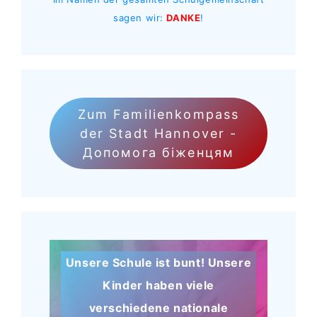
sagen wir:
DANKE
!
Zum Familienkompass
der Stadt Hannover -
Допомога біженцям
Unsere Schule ist bunt! Unsere
Kinder haben viele
verschiedene nationale