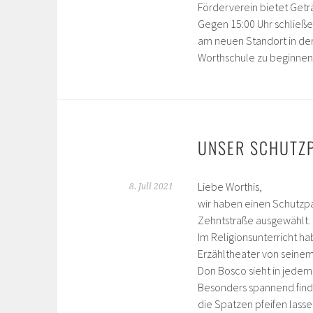
Förderverein bietet Getr
Gegen 15:00 Uhr schließ
am neuen Standort in der
Worthschule zu beginnen
UNSER SCHUTZ
Liebe Worthis,
8. Juli 2021
wir haben einen Schutzp
Zehntstraße ausgewählt. 
Im Religionsunterricht ha
Erzähltheater von seinem
Don Bosco sieht in jedem
Besonders spannend finde
die Spatzen pfeifen lasse