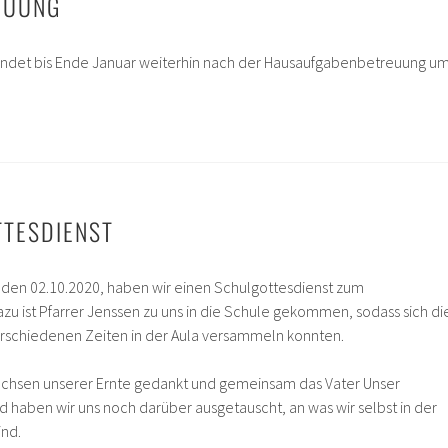
EUUNG
ndet bis Ende Januar weiterhin nach der Hausaufgabenbetreuung u
TESDIENST
den 02.10.2020, haben wir einen Schulgottesdienst zum
azu ist Pfarrer Jenssen zu uns in die Schule gekommen, sodass sich di
erschiedenen Zeiten in der Aula versammeln konnten.
Wachsen unserer Ernte gedankt und gemeinsam das Vater Unser
 haben wir uns noch darüber ausgetauscht, an was wir selbst in der
ind.