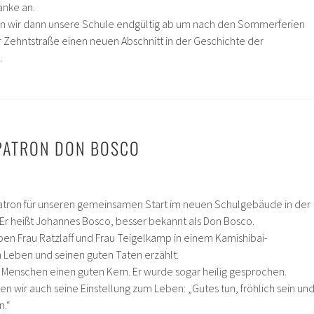
änke an.
en wir dann unsere Schule endgültig ab um nach den Sommerferien
 Zehntstraße einen neuen Abschnitt in der Geschichte der
.
PATRON DON BOSCO
atron für unseren gemeinsamen Start im neuen Schulgebäude in der
Er heißt Johannes Bosco, besser bekannt als Don Bosco.
ben Frau Ratzlaff und Frau Teigelkamp in einem Kamishibai-
 Leben und seinen guten Taten erzählt.
 Menschen einen guten Kern. Er wurde sogar heilig gesprochen.
n wir auch seine Einstellung zum Leben: „Gutes tun, fröhlich sein un
n.“