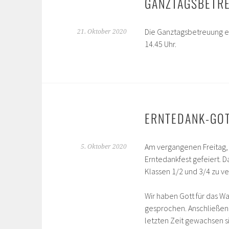
GANZTAGSBETR
Die Ganztagsbetreuung e
21. Oktober 2020
14.45 Uhr.
ERNTEDANK-GOT
Am vergangenen Freitag, 
5. Oktober 2020
Erntedankfest gefeiert. D
Klassen 1/2 und 3/4 zu v
Wir haben Gott für das 
gesprochen. Anschließend
letzten Zeit gewachsen s