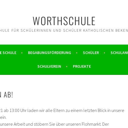
WORTHSCHULE
ULE FÜR SCHÜLERINNEN UND SCHÜLER KATHOLISCHEN BEKE
E SCHULE
BEGABUNGSFÖRDERUNG
SCHÜLER
SCHULAN
SCHULVEREIN
PROJEKTE
 AB!
1 ab 13:00 Uhr laden wir alle Eltern zu einem letzten Blick in unsere
ein.
 unsere Arbeit und stöbern Sie über unseren Flohmarkt. Der