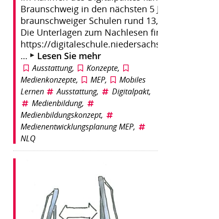
Braunschweig in den nächsten 5 Jahren für die
braunschweiger Schulen rund 13,7 Mio € investi
Die Unterlagen zum Nachlesen finden sie hier:
https://digitaleschule.niedersachsen.de/startsei
…
Lesen Sie mehr
Ausstattung
,
Konzepte
,
Medienkonzepte
,
MEP
,
Mobiles
Lernen
Ausstattung
,
Digitalpakt
,
Medienbildung
,
Medienbildungskonzept
,
Medienentwicklungsplanung MEP
,
NLQ