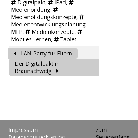
Digitalpakt
,
IPad
,
Medienbildung
,
Medienbildungskonzepte
,
Medienentwicklungsplanung
MEP
,
Medienkonzepte
,
Mobiles Lernen
,
Tablet
Beitragsnavigation
LAN-Party für Eltern
Der Digitalpakt in
Braunschweig
Impressum
zum
Datenschutzerklärung
Seitenanfang