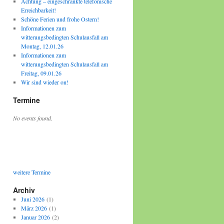
Achtung – eingeschränkte telefonische
Erreichbarkeit!
Schöne Ferien und frohe Ostern!
Informationen zum
witterungsbedingten Schulausfall am
Montag, 12.01.26
Informationen zum
witterungsbedingten Schulausfall am
Freitag, 09.01.26
Wir sind wieder on!
Termine
No events found.
weitere Termine
Archiv
Juni 2026
(1)
März 2026
(1)
Januar 2026
(2)