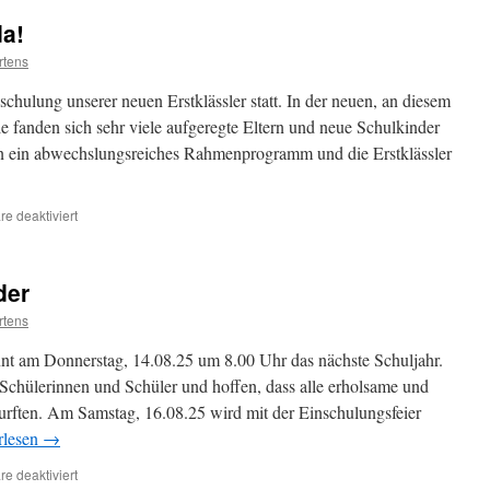
da!
rtens
hulung unserer neuen Erstklässler statt. In der neuen, an diesem
e fanden sich sehr viele aufgeregte Eltern und neue Schulkinder
ten ein abwechslungsreiches Rahmenprogramm und die Erstklässler
für
e deaktiviert
Die
Erstklässler
sind
der
da!
rtens
t am Donnerstag, 14.08.25 um 8.00 Uhr das nächste Schuljahr.
Schülerinnen und Schüler und hoffen, dass alle erholsame und
durften. Am Samstag, 16.08.25 wird mit der Einschulungsfeier
rlesen
→
für
e deaktiviert