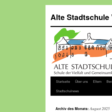
Zum
Inhalt
Alte Stadtschule
springen
Startseite
Über uns
Eltern
Ber
Stadtschulnews
August 2025
Archiv des Monats: