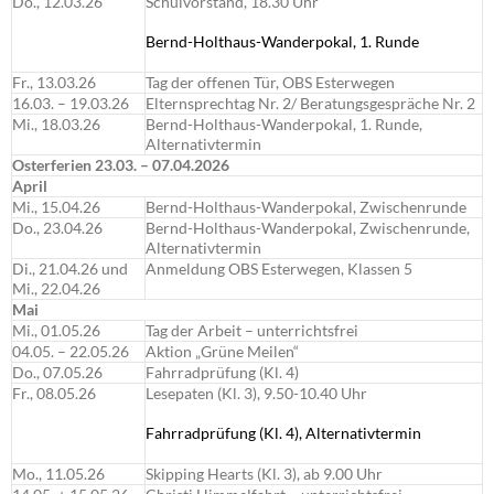
Do., 12.03.26
Schulvorstand, 18.30 Uhr
Bernd-Holthaus-Wanderpokal, 1. Runde
Fr., 13.03.26
Tag der offenen Tür, OBS Esterwegen
16.03. – 19.03.26
Elternsprechtag Nr. 2/ Beratungsgespräche Nr. 2
Mi., 18.03.26
Bernd-Holthaus-Wanderpokal, 1. Runde,
Alternativtermin
Osterferien 23.03. – 07.04.2026
April
Mi., 15.04.26
Bernd-Holthaus-Wanderpokal, Zwischenrunde
Do., 23.04.26
Bernd-Holthaus-Wanderpokal, Zwischenrunde,
Alternativtermin
Di., 21.04.26 und
Anmeldung OBS Esterwegen, Klassen 5
Mi., 22.04.26
Mai
Mi., 01.05.26
Tag der Arbeit – unterrichtsfrei
04.05. – 22.05.26
Aktion „Grüne Meilen“
Do., 07.05.26
Fahrradprüfung (Kl. 4)
Fr., 08.05.26
Lesepaten (Kl. 3), 9.50-10.40 Uhr
Fahrradprüfung (Kl. 4), Alternativtermin
Mo., 11.05.26
Skipping Hearts (Kl. 3), ab 9.00 Uhr