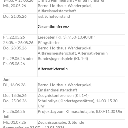
14.05. + 15.05.26
Christi Himmelfahrt – unterrichtsfrei
Mi., 20.05.26
Bernd-Holthaus-Wanderpokal,
Altkreismeisterschaft
Do., 21.05.26
ggf. Schulvorstand
Gesamtkonferenz
Fr., 22.05.26
Lesepaten (Kl. 3), 9.50-10.40 Uhr
25.05. + 26.05.26
Pfingstferien
Do., 28.05.26
Bernd-Holthaus-Wanderpokal,
Altkreismeisterschaft, Alternativtermin
Fr., 29.05.26 oder
Bundesjugendspiele (Kl. 1-4)
Fr., 05.06.26
Alternativtermin
Juni
Di., 16.06.26
Bernd-Holthaus-Wanderpokal,
Emslandmeisterschaft
Do., 18.06.26
Zeugniskonferenzen (Kl. 1-4)
Do., 25.06.26
Schulrallye (Kindertagesstätten), 14.00-15.30
Uhr
Fr., 26.06.26
Projekttag zum Klimaschutzjahr, 8.00-11.30 Uhr
Juli
Mi., 01.07.26
Zeugnisausgabe, 3. Stunde
Sommerferien 02.07. – 12.08.2026