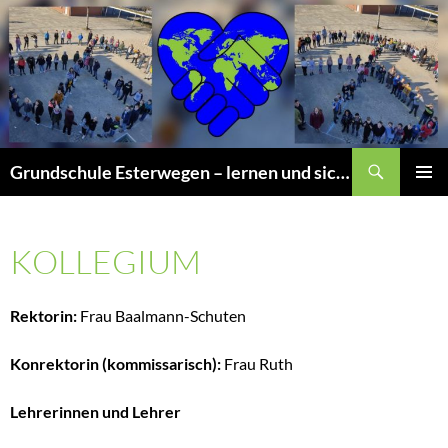
Zum
Inhalt
springen
Suchen
Grundschule Esterwegen – lernen und sich wohlfühlen
PRIMÄR
MENÜ
KOLLEGIUM
Rektorin:
Frau Baalmann-Schuten
Konrektorin (kommissarisch):
Frau Ruth
Lehrerinnen und Lehrer