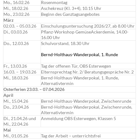
Mo., 16.02.26
Rosenmontag
Mi., 18.02.26
Aschekreuz (Kl. 3+4), 10.15 Uhr
Mo., 23.02.26
Beginn des Ganztagsangebotes
März
02.03. – 05.03.26
Einschulungsuntersuchung 2026/27, ab 8.00 Uhr
Di., 03.03.26
Pflanz-Workshop GemüseAckerdemie, 14.00-
16.00 Uhr
Do., 12.03.26
Schulvorstand, 18.30 Uhr
Bernd-Holthaus-Wanderpokal, 1. Runde
Fr., 13.03.26
Tag der offenen Tür, OBS Esterwegen
16.03. – 19.03.26
Elternsprechtag Nr. 2/ Beratungsgespräche Nr. 2
Mi., 18.03.26
Bernd-Holthaus-Wanderpokal, 1. Runde,
Alternativtermin
Osterferien 23.03. – 07.04.2026
April
Mi., 15.04.26
Bernd-Holthaus-Wanderpokal, Zwischenrunde
Do., 23.04.26
Bernd-Holthaus-Wanderpokal, Zwischenrunde,
Alternativtermin
Di., 21.04.26 und
Anmeldung OBS Esterwegen, Klassen 5
Mi., 22.04.26
Mai
Mi., 01.05.26
Tag der Arbeit – unterrichtsfrei