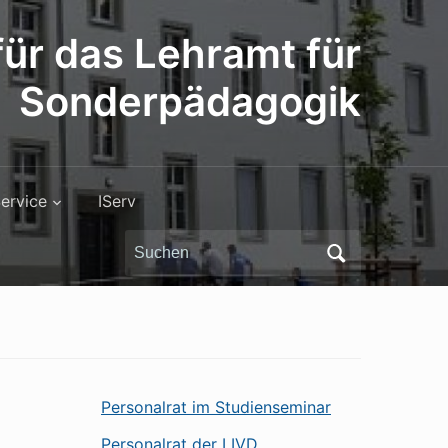
ür das Lehramt für
Sonderpädagogik
ervice
IServ
Search
for:
Personalrat im Studienseminar
Personalrat der LIVD