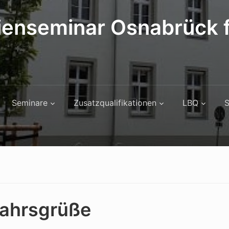
ienseminar Osnabrück f
Seminare
Zusatzqualifikationen
LBQ
S
ahrsgrüße