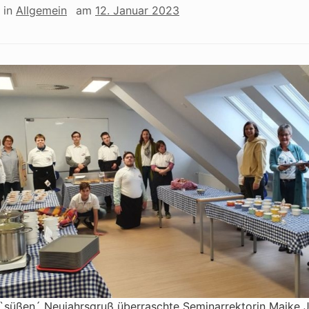
in
Allgemein
am
12. Januar 2023
 `süßen´ Neujahrsgruß überraschte Seminarrektorin Maike 