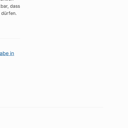
kbar, dass
 dürfen.
abe in