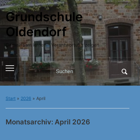
Grundschule
Oldendorf
Gemeinsam lernen – Verantwortung zeigen
Search
Toggle
for:
mobile
menu
Start
»
2026
»
April
Monatsarchiv:
April 2026