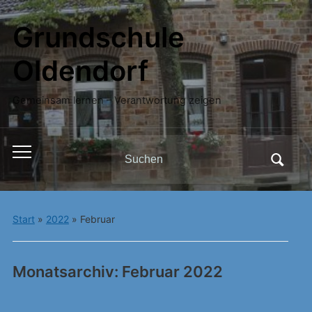
Grundschule
Oldendorf
Gemeinsam lernen – Verantwortung zeigen
Search
Toggle
for:
mobile
menu
Start
»
2022
»
Februar
Monatsarchiv:
Februar 2022