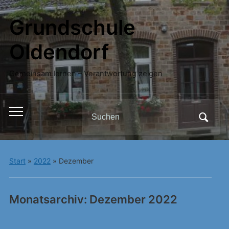
Grundschule
Oldendorf
Gemeinsam lernen – Verantwortung zeigen
Search
Toggle
for:
mobile
menu
Start
»
2022
»
Dezember
Monatsarchiv:
Dezember 2022