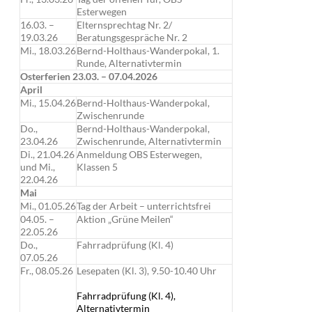
Esterwegen
16.03. –
Elternsprechtag Nr. 2/
19.03.26
Beratungsgespräche Nr. 2
Mi., 18.03.26
Bernd-Holthaus-Wanderpokal, 1.
Runde, Alternativtermin
Osterferien 23.03. – 07.04.2026
April
Mi., 15.04.26
Bernd-Holthaus-Wanderpokal,
Zwischenrunde
Do.,
Bernd-Holthaus-Wanderpokal,
23.04.26
Zwischenrunde, Alternativtermin
Di., 21.04.26
Anmeldung OBS Esterwegen,
und Mi.,
Klassen 5
22.04.26
Mai
Mi., 01.05.26
Tag der Arbeit – unterrichtsfrei
04.05. –
Aktion „Grüne Meilen“
22.05.26
Do.,
Fahrradprüfung (Kl. 4)
07.05.26
Fr., 08.05.26
Lesepaten (Kl. 3), 9.50-10.40 Uhr
Fahrradprüfung (Kl. 4),
Alternativtermin