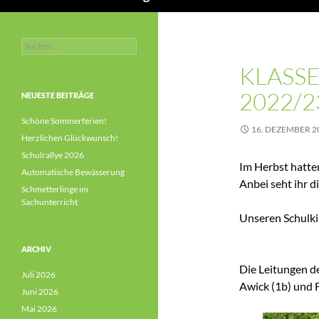
offene Ganztagsschule
Suchen
nach:
KLASS
2022/2
NEUESTE BEITRÄGE
Schöne Sommerferien!
16. DEZEMBER 2
Herzlichen Glückwunsch!
Schulrallye 2026
Im Herbst hatten
Automatische Bewässerung
Anbei seht ihr 
Schmetterlinge im
Sachunterricht
Unseren Schulki
ARCHIV
Die Leitungen d
Juli 2026
Awick (1b) und 
Juni 2026
Mai 2026