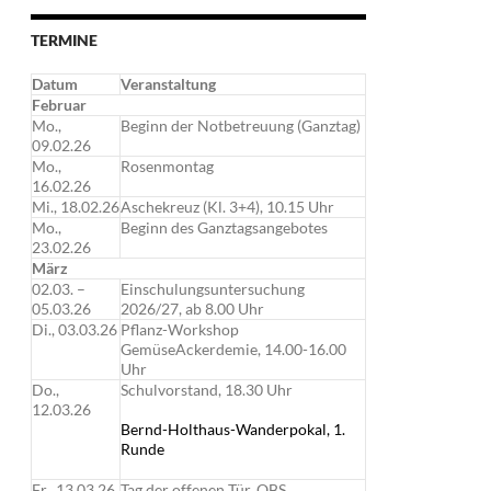
TERMINE
Datum
Veranstaltung
Februar
Mo.,
Beginn der Notbetreuung (Ganztag)
09.02.26
Mo.,
Rosenmontag
16.02.26
Mi., 18.02.26
Aschekreuz (Kl. 3+4), 10.15 Uhr
Mo.,
Beginn des Ganztagsangebotes
23.02.26
März
02.03. –
Einschulungsuntersuchung
05.03.26
2026/27, ab 8.00 Uhr
Di., 03.03.26
Pflanz-Workshop
GemüseAckerdemie, 14.00-16.00
Uhr
Do.,
Schulvorstand, 18.30 Uhr
12.03.26
Bernd-Holthaus-Wanderpokal, 1.
Runde
Fr., 13.03.26
Tag der offenen Tür, OBS