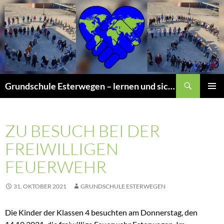
Zum
Inhalt
springen
Suchen
Grundschule Esterwegen – lernen und sich wohlfühlen
PRIMÄR
MENÜ
ZU BESUCH BEI DER
FREIWILLIGEN
FEUERWEHR
31. OKTOBER 2021
GRUNDSCHULE ESTERWEGEN
Die Kinder der Klassen 4 besuchten am Donnerstag, den