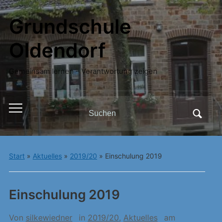
Grundschule
Oldendorf
Gemeinsam lernen – Verantwortung zeigen
Search
Toggle
for:
mobile
menu
Start
»
Aktuelles
»
2019/20
»
Einschulung 2019
Einschulung 2019
Von
silkewiedner
in
2019/20
,
Aktuelles
am