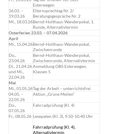
Esterwegen
16.03. –
Elternsprechtag Nr. 2/
19.03.26
Beratungsgespräche Nr. 2
Mi., 18.03.26
Bernd-Holthaus-Wanderpokal, 1.
Runde, Alternativtermin
Osterferien 23.03. – 07.04.2026
April
Mi., 15.04.26
Bernd-Holthaus-Wanderpokal,
Zwischenrunde
Do.,
Bernd-Holthaus-Wanderpokal,
23.04.26
Zwischenrunde, Alternativtermin
Di., 21.04.26
Anmeldung OBS Esterwegen,
und Mi.,
Klassen 5
22.04.26
Mai
Mi., 01.05.26
Tag der Arbeit – unterrichtsfrei
04.05. –
Aktion „Grüne Meilen“
22.05.26
Do.,
Fahrradprüfung (Kl. 4)
07.05.26
Fr., 08.05.26
Lesepaten (Kl. 3), 9.50-10.40 Uhr
Fahrradprüfung (Kl. 4),
Alternativtermin