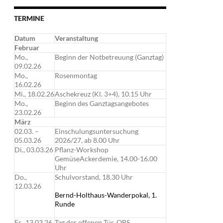
TERMINE
Datum
Veranstaltung
Februar
Mo.,
Beginn der Notbetreuung (Ganztag)
09.02.26
Mo.,
Rosenmontag
16.02.26
Mi., 18.02.26
Aschekreuz (Kl. 3+4), 10.15 Uhr
Mo.,
Beginn des Ganztagsangebotes
23.02.26
März
02.03. –
Einschulungsuntersuchung
05.03.26
2026/27, ab 8.00 Uhr
Di., 03.03.26
Pflanz-Workshop
GemüseAckerdemie, 14.00-16.00
Uhr
Do.,
Schulvorstand, 18.30 Uhr
12.03.26
Bernd-Holthaus-Wanderpokal, 1.
Runde
Fr., 13.03.26
Tag der offenen Tür, OBS