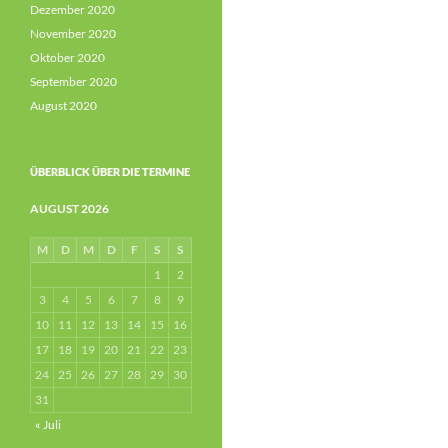
Dezember 2020
November 2020
Oktober 2020
September 2020
August 2020
ÜBERBLICK ÜBER DIE TERMINE
AUGUST 2026
M
D
M
D
F
S
S
1
2
3
4
5
6
7
8
9
10
11
12
13
14
15
16
17
18
19
20
21
22
23
24
25
26
27
28
29
30
31
« Juli