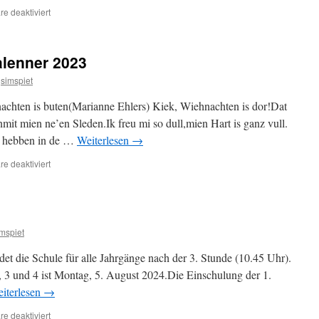
für
e deaktiviert
Teamgeister
alenner 2023
simspiet
hten is buten(Marianne Ehlers) Kiek, Wiehnachten is dor!Dat
nmit mien ne’en Sleden.Ik freu mi so dull,mien Hart is ganz vull.
c hebben in de …
Weiterlesen
→
für
e deaktiviert
Plattdüütsk
Adventskalenner
2023
mspiet
t die Schule für alle Jahrgänge nach der 3. Stunde (10.45 Uhr).
2, 3 und 4 ist Montag, 5. August 2024.Die Einschulung der 1.
iterlesen
→
für
e deaktiviert