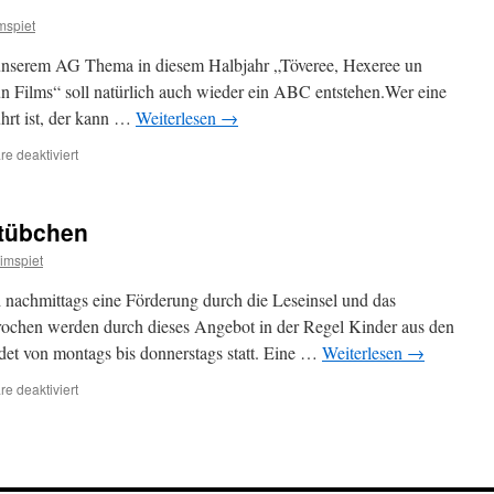
mspiet
nserem AG Thema in diesem Halbjahr „Töveree, Hexeree un
 Films“ soll natürlich auch wieder ein ABC entstehen.Wer eine
ührt ist, der kann …
Weiterlesen
→
für
e deaktiviert
ABC
stübchen
imspiet
 nachmittags eine Förderung durch die Leseinsel und das
ochen werden durch dieses Angebot in der Regel Kinder aus den
det von montags bis donnerstags statt. Eine …
Weiterlesen
→
für
e deaktiviert
Leseinsel
und
Mathestübchen