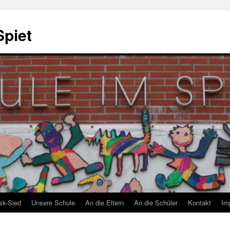
Spiet
sk-Sied
Unsere Schule
An die Eltern
An die Schüler
Kontakt
Im