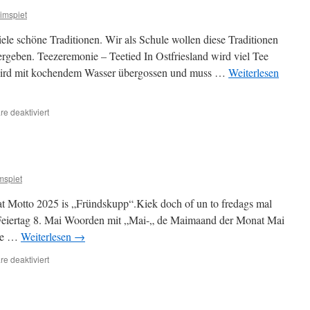
imspiet
le schöne Traditionen. Wir als Schule wollen diese Traditionen
ergeben. Teezeremonie – Teetied In Ostfriesland wird viel Tee
e wird mit kochendem Wasser übergossen und muss …
Weiterlesen
für
e deaktiviert
Ostfriesland
mspiet
Dat Motto 2025 is „Fründskupp“.Kiek doch of un to fredags mal
Feiertag 8. Mai Woorden mit „Mai-„ de Maimaand der Monat Mai
 de …
Weiterlesen
→
für
e deaktiviert
Fredag
is
Plattdag