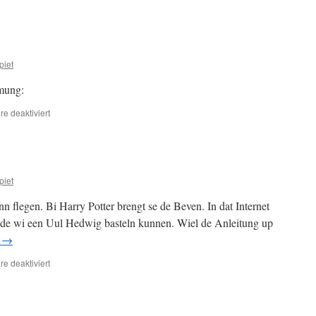
Schuljahr
2023/
24
piet
mung:
für
e deaktiviert
Platt
AG
piet
n flegen. Bi Harry Potter brengt se de Beven. In dat Internet
 de wi een Uul Hedwig basteln kunnen. Wiel de Anleitung up
n
→
für
e deaktiviert
Platt
AG