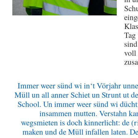
Schu
eing
Klas
Tag 
sind
voll
zus
Immer weer sünd wi in‘t Vörjahr unn
Müll un all anner Schiet un Strunt ut d
School. Un immer weer sünd wi düchti
insammen mutten. Verstahn kan
wegsmieten is doch kinnerlicht: de (
maken und de Müll infallen laten. D