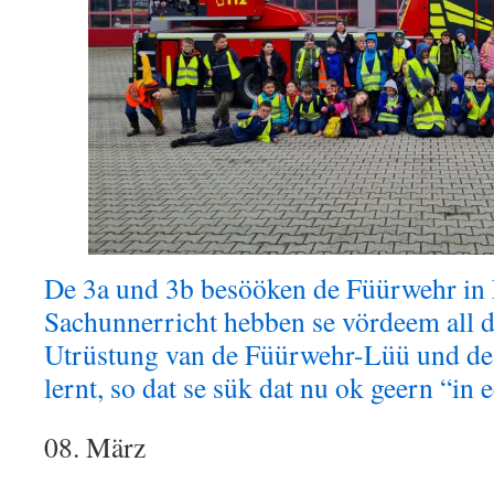
De 3a und 3b besööken de Füürwehr in 
Sachunnerricht hebben se vördeem all d
Utrüstung van de Füürwehr-Lüü und d
lernt, so dat se sük dat nu ok geern “in
08. März