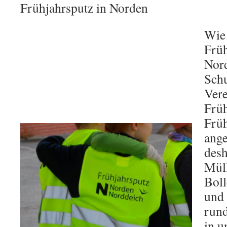
Frühjahrsputz in Norden
Wie 
Früh
Nor
Schu
Vere
Früh
Früh
ange
desh
Müll
Bol
und
rund
in 