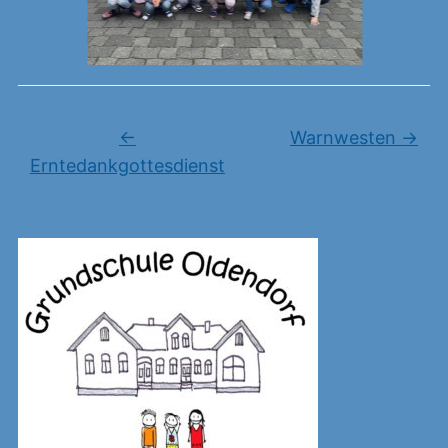
←
Warnwesten
→
Erntedankgottesdienst