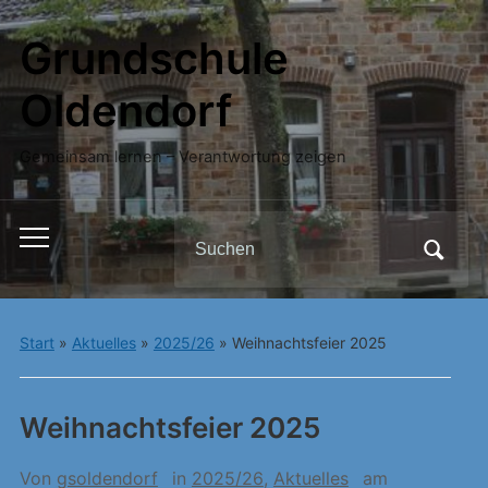
Grundschule
Oldendorf
Gemeinsam lernen – Verantwortung zeigen
Search
Toggle
for:
mobile
menu
Start
»
Aktuelles
»
2025/26
»
Weihnachtsfeier 2025
Weihnachtsfeier 2025
Von
gsoldendorf
in
2025/26
,
Aktuelles
am