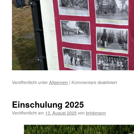
für
Veröffentlicht unter
Allgemein
|
Kommentare deaktiviert
Einweih
der
Außenste
Einschulung 2025
in
der
Veröffentlicht am
13. August 2025
von
brinkmann
Dieckhof