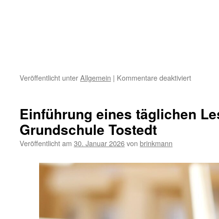
für
Veröffentlicht unter
Allgemein
|
Kommentare deaktiviert
Zeugnis
–
Unterrich
Einführung eines täglichen L
Grundschule Tostedt
Veröffentlicht am
30. Januar 2026
von
brinkmann