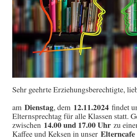
Sehr geehrte Erziehungsberechtigte, lie
Dienstag
12.11.2024
am
, dem
findet un
Elternsprechtag für alle Klassen statt. 
14.00 und 17.00 Uhr
zwischen
zu eine
Elterncafe
Kaffee und Keksen in unser