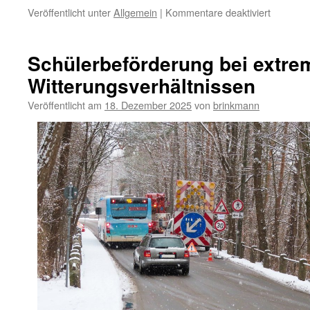
für
Veröffentlicht unter
Allgemein
|
Kommentare deaktiviert
Einführu
eines
täglichen
Schülerbeförderung bei extre
Leseban
Witterungsverhältnissen
an
der
Veröffentlicht am
18. Dezember 2025
von
brinkmann
Grundsc
Tostedt