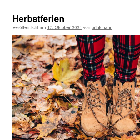
Wir
sind
eine
Herbstferien
Startcha
Veröffentlicht am
17. Oktober 2024
von
brinkmann