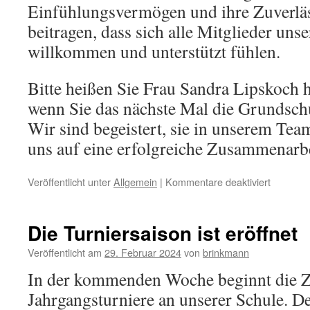
Einfühlungsvermögen und ihre Zuverläs
beitragen, dass sich alle Mitglieder un
willkommen und unterstützt fühlen.
Bitte heißen Sie Frau Sandra Lipskoch 
wenn Sie das nächste Mal die Grundsch
Wir sind begeistert, sie in unserem Te
uns auf eine erfolgreiche Zusammenarbe
für
Veröffentlicht unter
Allgemein
|
Kommentare deaktiviert
Neues
Mitglied
im
Die Turniersaison ist eröffnet
Team:
Herzlich
Veröffentlicht am
29. Februar 2024
von
brinkmann
Willkom
In der kommenden Woche beginnt die Z
Frau
Sandra
Jahrgangsturniere an unserer Schule. De
Lipskoch