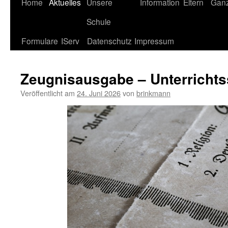
Home
Aktuelles
Unsere
Information
Eltern
Gan
Schule
Formulare
IServ
Datenschutz
Impressum
Zeugnisausgabe – Unterricht
Veröffentlicht am
24. Juni 2026
von
brinkmann