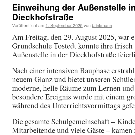
extreme
Einweihung der Außenstelle in
Witterun
Dieckhofstraße
Veröffentlicht am
1. September 2025
von
brinkmann
Am Freitag, den 29. August 2025, war es
Grundschule Tostedt konnte ihre frisc
Außenstelle in der Dieckhofstraße feierl
Nach einer intensiven Bauphase erstrah
neuem Glanz und bietet unseren Schüle
moderne, helle Räume zum Lernen und 
besondere Ereignis wurde mit einem gr
während des Unterrichtsvormittags gefei
Die gesamte Schulgemeinschaft – Kinder
Mitarbeitende und viele Gäste – kame