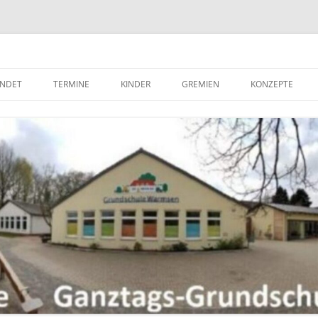
hule Warmsen / gswarmsen <meta name="msvalidate.01" content="BB7B1
sen GS Warmsen gswarmsen
INDET
TERMINE
KINDER
GREMIEN
KONZEPTE
1. HALBJAHR
SCHÜLERMITBESTIMMUNG
SCHULVORSTAND DER
BERATUNGSKON
GRUNDSCHULE WARMSEN
2. HALBJAHR
UNTERRICHTSZEITEN
BETREUUNGSKO
GESAMTKONFERENZ
LINKS FÜR KINDER
BRANDSCHUTZE
FACHKONFERENZEN
ZUSÄTZLICHE ANGEBOTE
BÜCHEREI
SCHULELTERNRAT
FÖRDERKONZEP
SCHÜLERRAT
GANZTAG
FÖRDERVEREIN
GESUNDHEITSE
GEWALTPRÄVEN