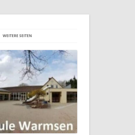
36051CD5F2EE651FCFD1FBA4D3D" />
WEITERE SEITEN
ZEPT
PRÄVENTIONSRAT DER
SAMTGEMEINDE UCHTE
NZEPT
THEWABO
RZIEHUNG
SPORT UND GESUNDHEIT E.V.
MUSIZIERKREIS WARMSEN
T
RZIEHUNG
TION