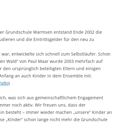
HAUSAUFGABE
KLASSE 2000
 der Grundschule Warmsen entstand Ende 2002 die
KOOPERATION 
tudieren und die Eintrittsgelder für den neu zu
AUSSERSCHULISC
NSTITUTIONEN
war, entwickelte sich schnell zum Selbstläufer. Schon
klen Wald“ von Paul Maar wurde 2003 mehrfach auf
LESEPATEN / L
 den ursprünglich beteiligten Eltern und einigen
Anfang an auch Kinder in dem Ensemble mit.
MEDIENKONZEP
WaBo
)
MOBILITÄT
lich, was sich aus gemeinschaftlichem Engagement
SCHÜLERMITBE
mmer noch aktiv. Wir freuen uns, dass der
in besteht – immer wieder machen „unsere“ Kinder an
SOZIALE ERZIE
ese „Kinder“ schon lange nicht mehr die Grundschule
UMWELTERZIEH