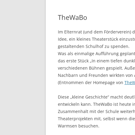
STUNDENTAFEL AN UNSERER
SCHULE
TheWaBo
Im Elternrat (und dem Förderverein)
Idee, ein kleines Theaterstück einzus
gestaltenden Schulhof zu spenden.
Was als einmalige Aufführung geplant 
das erste Stück „In einem tiefen dun
verschiedenen Bühnen gespielt. Außer
Nachbarn und Freunden wirkten von 
(Entnommen der Homepage von
The
Diese „kleine Geschichte“ macht deut
entwickeln kann. TheWaBo ist heute i
Zusammenhalt mit der Schule weiterh
Theaterprojekten mit, selbst wenn di
Warmsen besuchen.