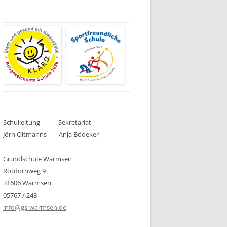
N
MIT
HEN I
ERNPATEN
Schulleitung Sekretariat
T
Jörn Oltmanns Anja Bödeker
Grundschule Warmsen
STIMMUNG
Rotdornweg 9
31606 Warmsen
HUNG
05767 / 243
info@gs-warmsen.de
UNG