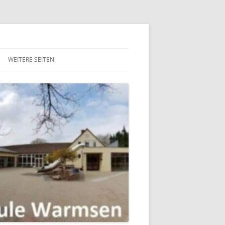
36051CD5F2EE651FCFD1FBA4D3D" />
WEITERE SEITEN
NZEPT
PRÄVENTIONSRAT DER
SAMTGEMEINDE UCHTE
ONZEPT
THEWABO
ERZIEHUNG
SPORT UND GESUNDHEIT E.V.
MUSIZIERKREIS WARMSEN
PT
ERZIEHUNG
NTION