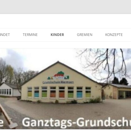
hule Warmsen / gswarmsen <meta name="msvalidate.01" content="BB7B1
sen GS Warmsen gswarmsen
FINDET
TERMINE
KINDER
GREMIEN
KONZEPTE
1. HALBJAHR
SCHÜLERMITBESTIMMUNG
SCHULVORSTAND DER
BERATUNGSKO
GRUNDSCHULE WARMSEN
2. HALBJAHR
UNTERRICHTSZEITEN
BETREUUNGSK
GESAMTKONFERENZ
LINKS FÜR KINDER
BRANDSCHUTZ
FACHKONFERENZEN
ZUSÄTZLICHE ANGEBOTE
BÜCHEREI
SCHULELTERNRAT
FÖRDERKONZE
SCHÜLERRAT
GANZTAG
FÖRDERVEREIN
GESUNDHEITS
GEWALTPRÄVE