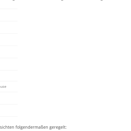
VERKEHRSERZ
VERTRETUNGS
ZEUGNIS UND 
ause
fsichten folgendermaßen geregelt: