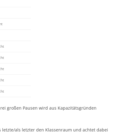
ht
cht
cht
cht
cht
cht
drei großen Pausen wird aus Kapazitätsgründen
ls letzte/als letzter den Klassenraum und achtet dabei