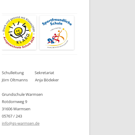
EN
 MIT
CHEN I
LERNPATEN
Schulleitung Sekretariat
PT
Jörn Oltmanns Anja Bödeker
Grundschule Warmsen
ESTIMMUNG
Rotdornweg 9
31606 Warmsen
EHUNG
05767 / 243
info@gs-warmsen.de
HUNG