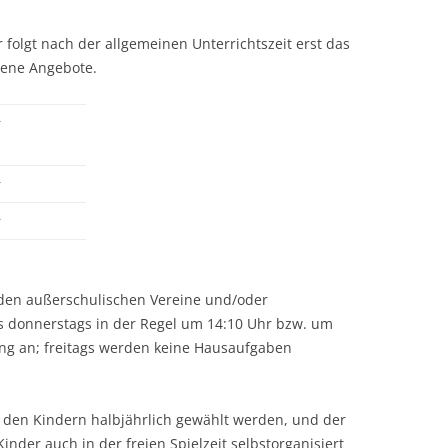
 folgt nach der allgemeinen Unterrichtszeit erst das
dene Angebote.
r
r
r
nden außerschulischen Vereine und/oder
s donnerstags in der Regel um 14:10 Uhr bzw. um
g an; freitags werden keine Hausaufgaben
 den Kindern halbjährlich gewählt werden, und der
der auch in der freien Spielzeit selbstorganisiert