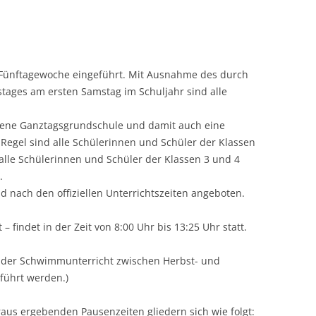
HAUSAUFGAB
KLASSE 2000
 Fünftagewoche eingeführt. Mit Ausnahme des durch
KOOPERATION
tages am ersten Samstag im Schuljahr sind alle
AUSSERSCHULIS
NSTITUTIONEN
fene Ganztagsgrundschule und damit auch eine
r Regel sind alle Schülerinnen und Schüler der Klassen
LESEPATEN / 
 alle Schülerinnen und Schüler der Klassen 3 und 4
.
MEDIENKONZE
d nach den offiziellen Unterrichtszeiten angeboten.
MOBILITÄT
 – findet in der Zeit von 8:00 Uhr bis 13:25 Uhr statt.
SCHÜLERMITB
n der Schwimmunterricht zwischen Herbst- und
SOZIALE ERZI
führt werden.)
UMWELTERZIE
raus ergebenden Pausenzeiten gliedern sich wie folgt: