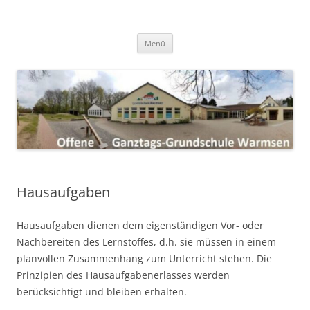
Zum
Inhalt
Grundschule Warmsen GS
springen
Die Homepage der GS Warmsen / Grundschule Warmsen / gswarmsen
<meta name="msvalidate.01"
Warmsen gswarmsen
Menü
content="BB7B136051CD5F2EE651FCFD1FBA4D3D" />
Hausaufgaben
Hausaufgaben dienen dem eigenständigen Vor- oder
Nachbereiten des Lernstoffes, d.h. sie müssen in einem
planvollen Zusammenhang zum Unterricht stehen. Die
Prinzipien des Hausaufgabenerlasses werden
berücksichtigt und bleiben erhalten.